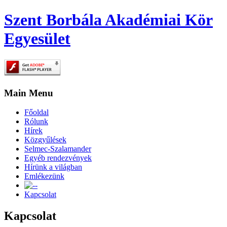
Szent Borbála Akadémiai Kör
Egyesület
Main Menu
Főoldal
Rólunk
Hírek
Közgyűlések
Selmec-Szalamander
Egyéb rendezvények
Hírünk a világban
Emlékezünk
-
Kapcsolat
Kapcsolat